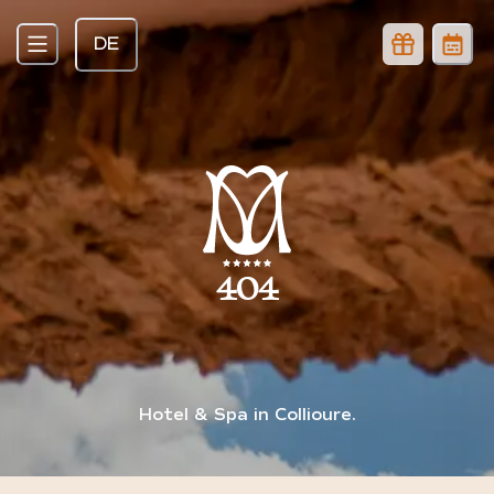
DE
404
Hotel & Spa in Collioure.